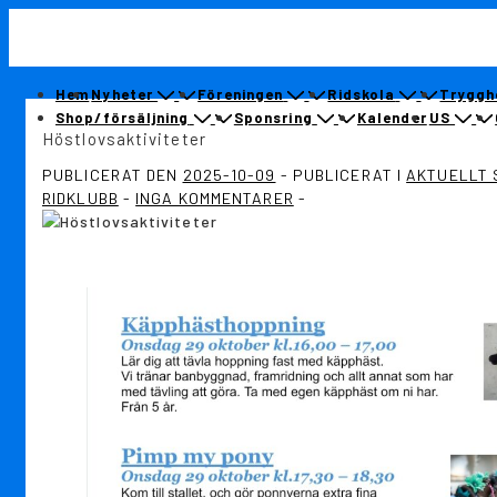
↓
Sekundär
Hoppa
navigation
till
huvudinnehållet
Huvudnavigering
Hem
Nyheter
Föreningen
Ridskola
Tryggh
Shop/försäljning
Sponsring
Kalender
US
Höstlovsaktiviteter
PUBLICERAT DEN
2025-10-09
PUBLICERAT I
AKTUELLT 
RIDKLUBB
INGA KOMMENTARER