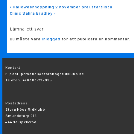
Inläggsnavigering
Föregående
‹ Halloweenhoppning 2 november prel.startlista
inlägg
Nästa
Clinic Sahra Bradley ›
är
inlägg
är
Lämna ett svar
Du måste vara
inloggad
för att publicera en kommentar.
Kontakt
E-post: personal@storahogaridklubb.se
Telefon: +46303-777995
Postadress:
Stora Höga Ridklubb
Smundstorp 214
44493 Spekeröd