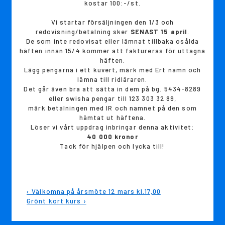
kostar 100:-/st.
Vi startar försäljningen den 1/3 och
redovisning/betalning sker
SENAST 15 april
.
De som inte redovisat eller lämnat tillbaka osålda
häften innan 15/4 kommer att faktureras för uttagna
häften.
Lägg pengarna i ett kuvert, märk med Ert namn och
lämna till ridläraren.
Det går även bra att sätta in dem på bg. 5434-8289
eller swisha pengar till 123 303 32 89,
märk betalningen med IR och namnet på den som
hämtat ut häftena.
Löser vi vårt uppdrag inbringar denna aktivitet:
40 000 kronor
Tack för hjälpen och lycka till!
Inläggsnavigering
Föregående
‹ Välkomna på årsmöte 12 mars kl.17,00
inlägg
Nästa
Grönt kort kurs ›
är
inlägg
är