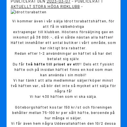
PUBLICERAT DEN
2023-03-07
PUBLICERAT I
AKTUELLT STORA HÖGA RIDKLUBB
Vi kommer även i vår sälja Idrottsrabattshäften, för
att få in välbehövliga
extrapengar till klubben. Höstens försäljning gav en
inkomst på 38 000:-, då vi sålde nästan alla häften!
Häftet innehåller ett antal butiker i vårt område, som
har riktigt bra rabatter.
Redan efter 1-2 användningar av häftet så har det
betalat sig själv.
Du får
två häfte till priset av ett
!! Dels ett fysiskt
häfte och på insidan häftet finns en kod som man
kan använda i sin mobil!
Vi har tänkt att alla medlemmar säljer/köper minst
två häften var, så blir det inte så mycket att sälja för
några få!
Vi har 430 häften som vi ska sälja.
Göteborgshäftet kostar 150 kr/st och föreningen
behåller mellan 75-100 kr per sålt häfte, beroende på
hur många vi säljer.
Vi får även hem några Uddevallahäften den 10/2 dessa