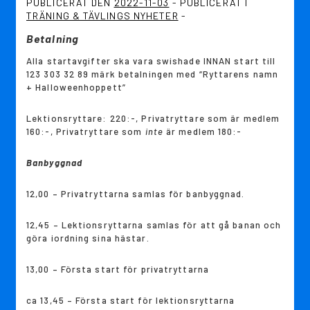
PUBLICERAT DEN
2022-11-03
PUBLICERAT I
TRÄNING & TÄVLINGS NYHETER
Betalning
Alla startavgifter ska vara swishade INNAN start till
123 303 32 89 märk betalningen med “Ryttarens namn
+ Halloweenhoppett”
Lektionsryttare: 220:-, Privatryttare som är medlem
160:-, Privatryttare som
inte
är medlem 180:-
Banbyggnad
12,00 – Privatryttarna samlas för banbyggnad.
12,45 – Lektionsryttarna samlas för att gå banan och
göra iordning sina hästar.
13,00 – Första start för privatryttarna
ca 13,45 – Första start för lektionsryttarna