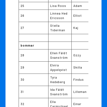
25
Lisa Roos
Adam
Linnea Hed
26
Elliot
Ericsson
Stella
27
Kaj
Tiderman
bommar
Ellen Fäldt
28
Ozzy
Svanström
Elvira
29
Skilla
Appelqvist
Tyra
30
Findus
Hedeberg
Ida Fäldt
31
Lilleman
Svanström
Ella
32
Einar
Carmichael