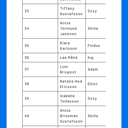
Tiffany
33
Ozzy
Gustafsson
Alicia
34
Törnlund
Skilla
Jansson
Klara
35
Findus
Karlsson
36
Lea Rålid
Kaj
Linn
37
Adam
Broqvist
Natalie Hed
38
Elliot
Ericsson
Isabelle
39
Ozzy
Tollesson
Alicia
40
Brissman
Skilla
Gustafsson