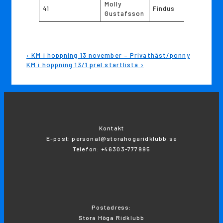
Molly
41
Findus
Gustafsson
Inläggsnavigering
Föregående
‹ KM i hoppning 13 november – Privathäst/ponny
inlägg
Nästa
KM i hoppning 13/1 prel.startlista ›
är
inlägg
är
Kontakt
E-post: personal@storahogaridklubb.se
Telefon: +46303-777995
Postadress:
Stora Höga Ridklubb