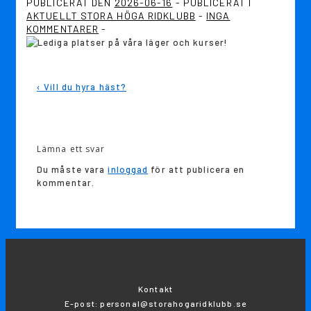
PUBLICERAT DEN
2026-06-16
PUBLICERAT I
AKTUELLT STORA HÖGA RIDKLUBB
INGA
KOMMENTARER
Inläggsnavigering
Föregående
‹ Vill du hyra häst?
inlägg
är
Lämna ett svar
Du måste vara
inloggad
för att publicera en
kommentar.
Kontakt
E-post: personal@storahogaridklubb.se