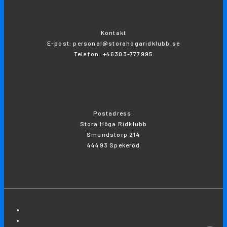
Kontakt
E-post: personal@storahogaridklubb.se
Telefon: +46303-777995
Postadress:
Stora Höga Ridklubb
Smundstorp 214
44493 Spekeröd