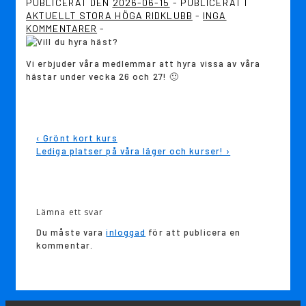
PUBLICERAT DEN
2026-06-15
PUBLICERAT I
AKTUELLT STORA HÖGA RIDKLUBB
INGA
KOMMENTARER
Vi erbjuder våra medlemmar att hyra vissa av våra
hästar under vecka 26 och 27! 🙂
Inläggsnavigering
Föregående
‹ Grönt kort kurs
inlägg
Nästa
Lediga platser på våra läger och kurser! ›
är
inlägg
är
Lämna ett svar
Du måste vara
inloggad
för att publicera en
kommentar.