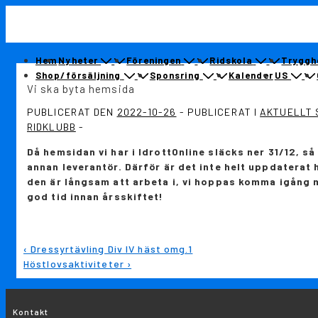
↓
Sekundär
Hoppa
navigation
till
huvudinnehållet
Huvudnavigering
Hem
Nyheter
Föreningen
Ridskola
Tryggh
Shop/försäljning
Sponsring
Kalender
US
Vi ska byta hemsida
PUBLICERAT DEN
2022-10-26
PUBLICERAT I
AKTUELLT 
RIDKLUBB
Då hemsidan vi har i IdrottOnline släcks ner 31/12, så 
annan leverantör. Därför är det inte helt uppdaterat 
den är långsam att arbeta i, vi hoppas komma igång 
god tid innan årsskiftet!
Inläggsnavigering
Föregående
‹ Dressyrtävling Div IV häst omg.1
inlägg
Nästa
Höstlovsaktiviteter ›
är
inlägg
är
Kontakt