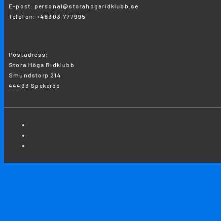
E-post: personal@storahogaridklubb.se
Telefon: +46303-777995
Postadress:
Stora Höga Ridklubb
Smundstorp 214
44493 Spekeröd