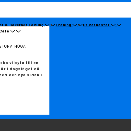
et & Säkerhet
Tävling
Träning
Privathästar
Cafe
STORA HÖGA
ska vi byta till en
här i dagsläget då
med den nya sidan i